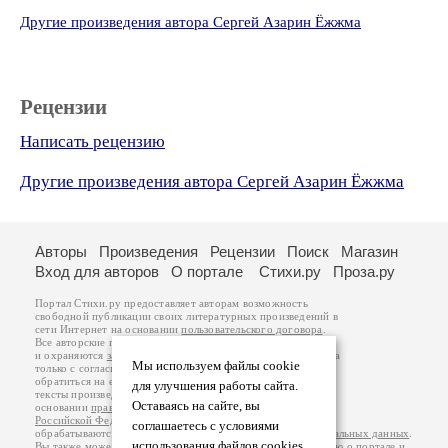
Другие произведения автора Сергей Азарин Ёжжма
Рецензии
Написать рецензию
Другие произведения автора Сергей Азарин Ёжжма
Авторы
Произведения
Рецензии
Поиск
Магазин
Вход для авторов
О портале
Стихи.ру
Проза.ру
Портал Стихи.ру предоставляет авторам возможность
свободной публикации своих литературных произведений в
сети Интернет на основании
пользовательского договора
.
Все авторские права на произведения принадлежат авторам
и охраняются
законом
. Перепечатка произведений возможна
Мы используем файлы cookie
только с согласия его автора, к которому вы можете
обратиться на его авторской странице. Ответственность за
для улучшения работы сайта.
тексты произведений авторы несут самостоятельно на
Оставаясь на сайте, вы
основании
правил публикации
и
законодательства
Российской Федерации
. Данные пользователей
соглашаетесь с условиями
обрабатываются на основании
Политики обработки персональных данных
.
использования файлов cookies.
Вы также можете посмотреть более подробную
информацию о портале
и