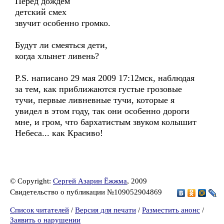
Перед дождём
детский смех
звучит особенно громко.
Будут ли смеяться дети,
когда хлынет ливень?
P.S. написано 29 мая 2009 17:12мск, наблюдая
за тем, как приближаются густые грозовые
тучи, первые ливневные тучи, которые я
увидел в этом году, так они особенно дороги
мне, и гром, что бархатистым звуком колышит
Небеса... как Красиво!
© Copyright:
Сергей Азарин Ёжжма
, 2009
Свидетельство о публикации №109052904869
Список читателей
/
Версия для печати
/
Разместить анонс
/
Заявить о нарушении