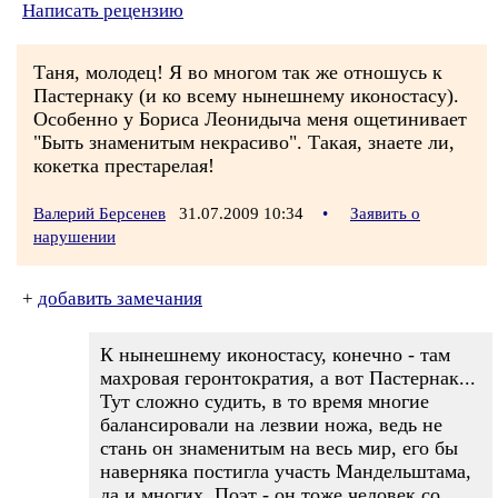
Написать рецензию
Таня, молодец! Я во многом так же отношусь к
Пастернаку (и ко всему нынешнему иконостасу).
Особенно у Бориса Леонидыча меня ощетинивает
"Быть знаменитым некрасиво". Такая, знаете ли,
кокетка престарелая!
Валерий Берсенев
31.07.2009 10:34
•
Заявить о
нарушении
+
добавить замечания
К нынешнему иконостасу, конечно - там
махровая геронтократия, а вот Пастернак...
Тут сложно судить, в то время многие
балансировали на лезвии ножа, ведь не
стань он знаменитым на весь мир, его бы
наверняка постигла участь Мандельштама,
да и многих. Поэт - он тоже человек со