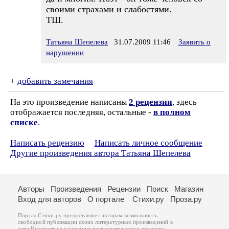
своими страхами и слабостями.
ТШ.
Татьяна Шепелева
31.07.2009 11:46
Заявить о
нарушении
+
добавить замечания
На это произведение написаны
2 рецензии
, здесь
отображается последняя, остальные -
в полном
списке
.
Написать рецензию
Написать личное сообщение
Другие произведения автора Татьяна Шепелева
Авторы
Произведения
Рецензии
Поиск
Магазин
Вход для авторов
О портале
Стихи.ру
Проза.ру
Портал Стихи.ру предоставляет авторам возможность
свободной публикации своих литературных произведений в
сети Интернет на основании
пользовательского договора
.