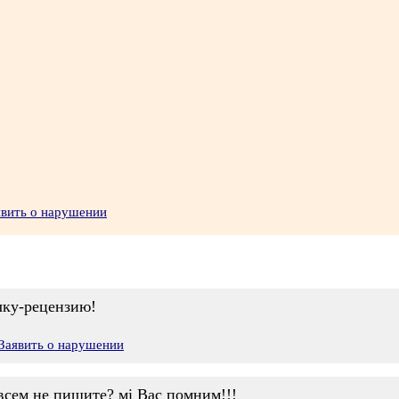
явить о нарушении
чку-рецензию!
Заявить о нарушении
всем не пишите? мі Вас помним!!!