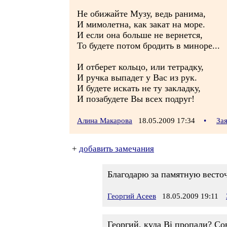
Не обижайте Музу, ведь ранима,
И мимолетна, как закат на море.
И если она больше не вернется,
То будете потом бродить в миноре...
И отберет кольцо, или тетрадку,
И ручка выпадет у Вас из рук.
И будете искать не ту закладку,
И позабудете Вы всех подруг!
Алина Макарова
18.05.2009 17:34
•
За
+
добавить замечания
Благодарю за памятную весто
Георгий Асеев
18.05.2009 19:11
Георгий, куда Ві пропали? Со