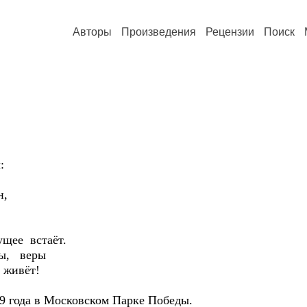
Авторы
Произведения
Рецензии
Поиск
:
н,
е встаёт.
, веры
ивёт!
09 года в Московском Парке Победы.