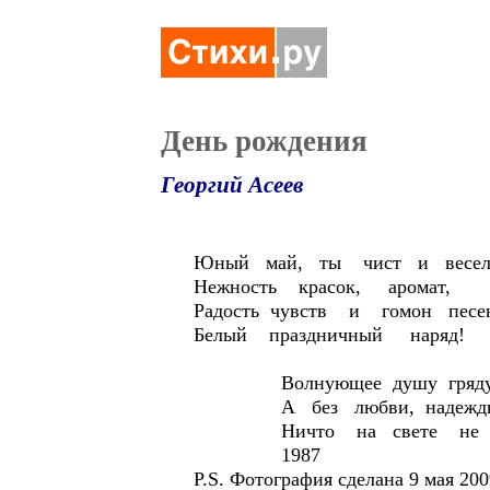
День рождения
Георгий Асеев
Юный май, ты чист и весел
Нежность красок, аромат,
Радость чувств и гомон песе
Белый праздничный наряд!
Волнующее душу грядуще
А без любви, надежды
Ничто на свете не ж
1987
P.S. Фотография сделана 9 мая 20