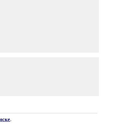
иске
.