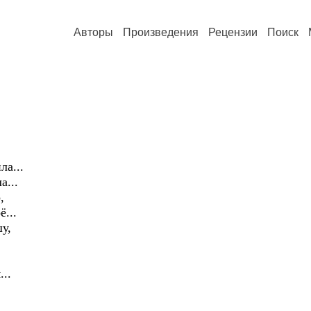
Авторы
Произведения
Рецензии
Поиск
ла...
а...
,
ё...
у,
...