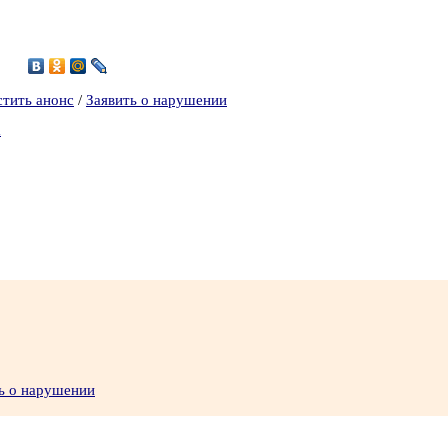
9
стить анонс
/
Заявить о нарушении
а
ь о нарушении