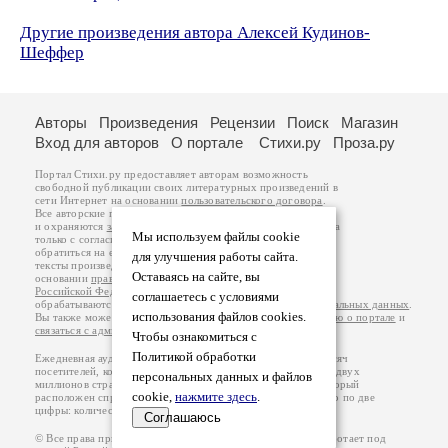
Другие произведения автора Алексей Кудинов-
Шеффер
Авторы
Произведения
Рецензии
Поиск
Магазин
Вход для авторов
О портале
Стихи.ру
Проза.ру
Портал Стихи.ру предоставляет авторам возможность
свободной публикации своих литературных произведений в
сети Интернет на основании
пользовательского договора
.
Все авторские права на произведения принадлежат авторам
и охраняются
законом
. Перепечатка произведений возможна
Мы используем файлы cookie
только с согласия его автора, к которому вы можете
обратиться на его авторской странице. Ответственность за
для улучшения работы сайта.
тексты произведений авторы несут самостоятельно на
Оставаясь на сайте, вы
основании
правил публикации
и
законодательства
Российской Федерации
. Данные пользователей
соглашаетесь с условиями
обрабатываются на основании
Политики обработки персональных данных
.
использования файлов cookies.
Вы также можете посмотреть более подробную
информацию о портале
и
связаться с администрацией
.
Чтобы ознакомиться с
Политикой обработки
Ежедневная аудитория портала Стихи.ру – порядка 200 тысяч
посетителей, которые в общей сумме просматривают более двух
персональных данных и файлов
миллионов страниц по данным счетчика посещаемости, который
cookie,
нажмите здесь
.
расположен справа от этого текста. В каждой графе указано по две
цифры: количество просмотров и количество посетителей.
Соглашаюсь
© Все права принадлежат авторам, 2000-2026. Портал работает под