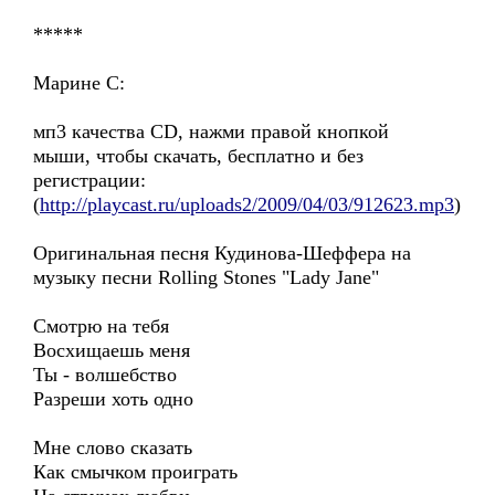
*****
Марине С:
мп3 качества CD, нажми правой кнопкой
мыши, чтобы скачать, бесплатно и без
регистрации:
(
http://playcast.ru/uploads2/2009/04/03/912623.mp3
)
Оригинальная песня Кудинова-Шеффера на
музыку песни Rolling Stones "Lady Jane"
Смотрю на тебя
Восхищаешь меня
Ты - волшебство
Разреши хоть одно
Мне слово сказать
Как смычком проиграть