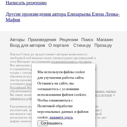
Написать рецензию
Другие произведения автора Елизарьева Елена Ленка-
Мафия
Авторы
Произведения
Рецензии
Поиск
Магазин
Вход для авторов
О портале
Стихи.ру
Проза.ру
Портал Стихи.ру предоставляет авторам возможность
свободной публикации своих литературных произведений в
сети Интернет на основании
пользовательского договора
.
Все авторские права на произведения принадлежат авторам
и охраняются
законом
. Перепечатка произведений возможна
Мы используем файлы cookie
только с согласия его автора, к которому вы можете
обратиться на его авторской странице. Ответственность за
для улучшения работы сайта.
тексты произведений авторы несут самостоятельно на
Оставаясь на сайте, вы
основании
правил публикации
и
законодательства
Российской Федерации
. Данные пользователей
соглашаетесь с условиями
обрабатываются на основании
Политики обработки персональных данных
.
использования файлов cookies.
Вы также можете посмотреть более подробную
информацию о портале
и
связаться с администрацией
.
Чтобы ознакомиться с
Политикой обработки
Ежедневная аудитория портала Стихи.ру – порядка 200 тысяч
посетителей, которые в общей сумме просматривают более двух
персональных данных и файлов
миллионов страниц по данным счетчика посещаемости, который
cookie,
нажмите здесь
.
расположен справа от этого текста. В каждой графе указано по две
цифры: количество просмотров и количество посетителей.
Соглашаюсь