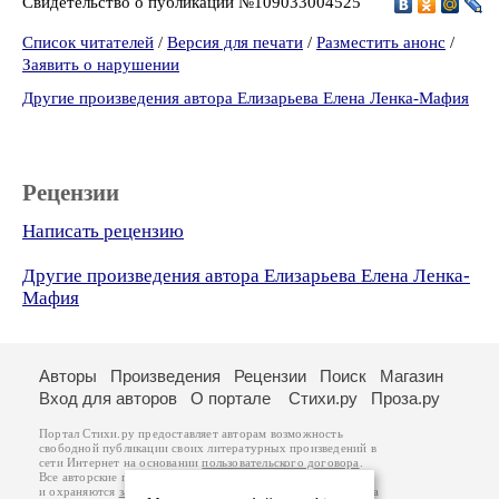
Свидетельство о публикации №109033004525
Список читателей
/
Версия для печати
/
Разместить анонс
/
Заявить о нарушении
Другие произведения автора Елизарьева Елена Ленка-Мафия
Рецензии
Написать рецензию
Другие произведения автора Елизарьева Елена Ленка-
Мафия
Авторы
Произведения
Рецензии
Поиск
Магазин
Вход для авторов
О портале
Стихи.ру
Проза.ру
Портал Стихи.ру предоставляет авторам возможность
свободной публикации своих литературных произведений в
сети Интернет на основании
пользовательского договора
.
Все авторские права на произведения принадлежат авторам
и охраняются
законом
. Перепечатка произведений возможна