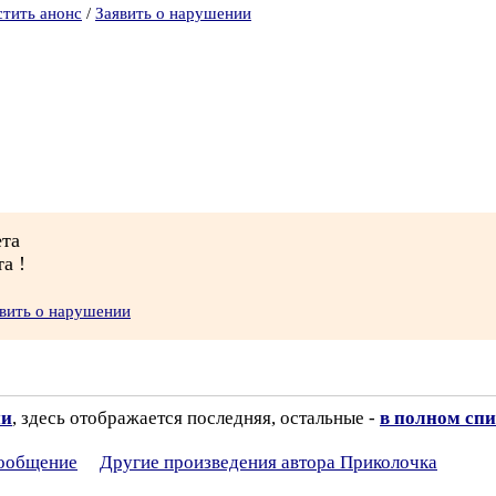
стить анонс
/
Заявить о нарушении
ета
а !
вить о нарушении
ии
, здесь отображается последняя, остальные -
в полном спи
сообщение
Другие произведения автора Приколочка