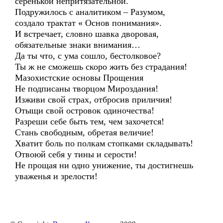
серенькой непритязательной.
Подружилось с аналитиком – Разумом,
создало трактат « Основ понимания».
И встречает, словно шавка дворовая,
обязательные знаки внимания…
Да ты что, с ума сошло, бестолковое?
Ты ж не сможешь скоро жить без страдания!
Мазохистские основы Прощения
Не подписаны творцом Мироздания!
Изживи свой страх, отбросив приличия!
Отыщи свой островок одиночества!
Разреши себе быть тем, чем захочется!
Стань свободным, обретая величие!
Хватит боль по полкам стопками складывать!
Отвоюй себя у тины и серости!
Не прощая ни одно унижение, ты достигнешь
уваженья и зрелости!