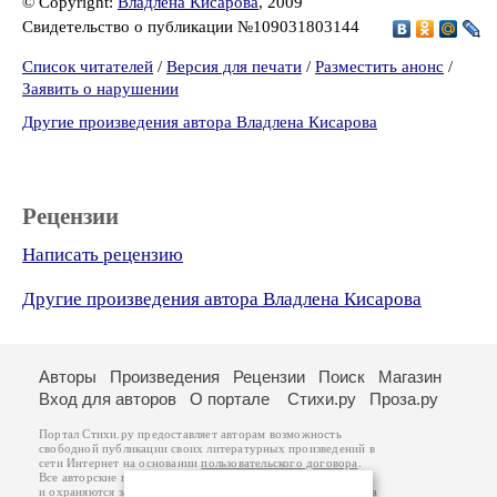
© Copyright:
Владлена Кисарова
, 2009
Свидетельство о публикации №109031803144
Список читателей
/
Версия для печати
/
Разместить анонс
/
Заявить о нарушении
Другие произведения автора Владлена Кисарова
Рецензии
Написать рецензию
Другие произведения автора Владлена Кисарова
Авторы
Произведения
Рецензии
Поиск
Магазин
Вход для авторов
О портале
Стихи.ру
Проза.ру
Портал Стихи.ру предоставляет авторам возможность
свободной публикации своих литературных произведений в
сети Интернет на основании
пользовательского договора
.
Все авторские права на произведения принадлежат авторам
и охраняются
законом
. Перепечатка произведений возможна