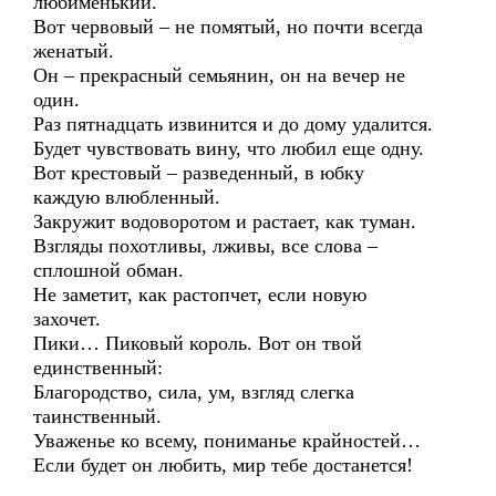
любименький.
Вот червовый – не помятый, но почти всегда
женатый.
Он – прекрасный семьянин, он на вечер не
один.
Раз пятнадцать извинится и до дому удалится.
Будет чувствовать вину, что любил еще одну.
Вот крестовый – разведенный, в юбку
каждую влюбленный.
Закружит водоворотом и растает, как туман.
Взгляды похотливы, лживы, все слова –
сплошной обман.
Не заметит, как растопчет, если новую
захочет.
Пики… Пиковый король. Вот он твой
единственный:
Благородство, сила, ум, взгляд слегка
таинственный.
Уваженье ко всему, пониманье крайностей…
Если будет он любить, мир тебе достанется!