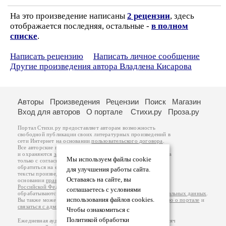
На это произведение написаны
2 рецензии
, здесь
отображается последняя, остальные -
в полном
списке
.
Написать рецензию
Написать личное сообщение
Другие произведения автора Владлена Кисарова
Авторы
Произведения
Рецензии
Поиск
Магазин
Вход для авторов
О портале
Стихи.ру
Проза.ру
Портал Стихи.ру предоставляет авторам возможность
свободной публикации своих литературных произведений в
сети Интернет на основании
пользовательского договора
.
Все авторские права на произведения принадлежат авторам
и охраняются
законом
. Перепечатка произведений возможна
Мы используем файлы cookie
только с согласия его автора, к которому вы можете
обратиться на его авторской странице. Ответственность за
для улучшения работы сайта.
тексты произведений авторы несут самостоятельно на
Оставаясь на сайте, вы
основании
правил публикации
и
законодательства
Российской Федерации
. Данные пользователей
соглашаетесь с условиями
обрабатываются на основании
Политики обработки персональных данных
.
использования файлов cookies.
Вы также можете посмотреть более подробную
информацию о портале
и
связаться с администрацией
.
Чтобы ознакомиться с
Политикой обработки
Ежедневная аудитория портала Стихи.ру – порядка 200 тысяч