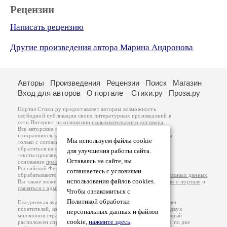
Рецензии
Написать рецензию
Другие произведения автора Марина Андронова
Авторы
Произведения
Рецензии
Поиск
Магазин
Вход для авторов
О портале
Стихи.ру
Проза.ру
Портал Стихи.ру предоставляет авторам возможность
свободной публикации своих литературных произведений в
сети Интернет на основании
пользовательского договора
.
Все авторские права на произведения принадлежат авторам
и охраняются
законом
. Перепечатка произведений возможна
Мы используем файлы cookie
только с согласия его автора, к которому вы можете
обратиться на его авторской странице. Ответственность за
для улучшения работы сайта.
тексты произведений авторы несут самостоятельно на
Оставаясь на сайте, вы
основании
правил публикации
и
законодательства
Российской Федерации
. Данные пользователей
соглашаетесь с условиями
обрабатываются на основании
Политики обработки персональных данных
.
использования файлов cookies.
Вы также можете посмотреть более подробную
информацию о портале
и
связаться с администрацией
.
Чтобы ознакомиться с
Политикой обработки
Ежедневная аудитория портала Стихи.ру – порядка 200 тысяч
посетителей, которые в общей сумме просматривают более двух
персональных данных и файлов
миллионов страниц по данным счетчика посещаемости, который
cookie,
нажмите здесь
.
расположен справа от этого текста. В каждой графе указано по две