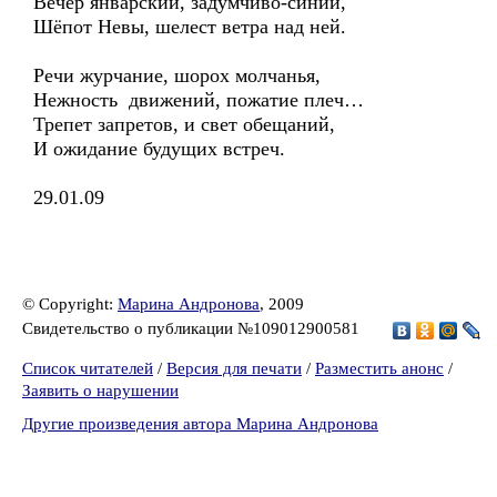
Вечер январский, задумчиво-синий,
Шёпот Невы, шелест ветра над ней.
Речи журчание, шорох молчанья,
Нежность движений, пожатие плеч…
Трепет запретов, и свет обещаний,
И ожидание будущих встреч.
29.01.09
© Copyright:
Марина Андронова
, 2009
Свидетельство о публикации №109012900581
Список читателей
/
Версия для печати
/
Разместить анонс
/
Заявить о нарушении
Другие произведения автора Марина Андронова