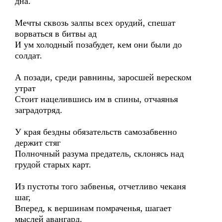
дна.
Мечты сквозь залпы всех орудий, спешат
ворваться в битвы ад
И ум холодный позабудет, кем они были до
солдат.
А позади, среди равнины, заросшей вереском
утрат
Стоит нацелившись им в спины, отчаянья
заградотряд.
У края бездны обязательств самозабвенно
держит стяг
Полночный разума предатель, склонясь над
грудой старых карт.
Из пустоты того забвенья, отчетливо чеканя
шаг,
Вперед, к вершинам помраченья, шагает
мыслей авангард.