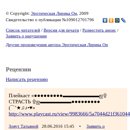
© Copyright:
Эротическая Лирика Он
, 2009
Свидетельство о публикации №109012701796
Список читателей
/
Версия для печати
/
Разместить анонс
/
Заявить о нарушении
Другие произведения автора Эротическая Лирика Он
Рецензии
Написать рецензию
Плейкаст «●●●●●●●●●▬▬▬▬▬▬▬ஜ۩
СТРАСТЬ ۩ஜ▬▬▬▬▬▬●●●●●●●●●
(¯`’★♫♪•♥»
http://www.playcast.ru/view/9983666/5a7044d21f36104
Зовут Татьяной
28.06.2016 15:45
•
Заявить о