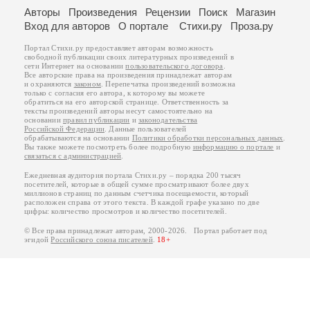
Авторы
Произведения
Рецензии
Поиск
Магазин
Вход для авторов
О портале
Стихи.ру
Проза.ру
Портал Стихи.ру предоставляет авторам возможность
свободной публикации своих литературных произведений в
сети Интернет на основании
пользовательского договора
.
Все авторские права на произведения принадлежат авторам
и охраняются
законом
. Перепечатка произведений возможна
только с согласия его автора, к которому вы можете
обратиться на его авторской странице. Ответственность за
тексты произведений авторы несут самостоятельно на
основании
правил публикации
и
законодательства
Российской Федерации
. Данные пользователей
обрабатываются на основании
Политики обработки персональных данных
.
Вы также можете посмотреть более подробную
информацию о портале
и
связаться с администрацией
.
Ежедневная аудитория портала Стихи.ру – порядка 200 тысяч
посетителей, которые в общей сумме просматривают более двух
миллионов страниц по данным счетчика посещаемости, который
расположен справа от этого текста. В каждой графе указано по две
цифры: количество просмотров и количество посетителей.
© Все права принадлежат авторам, 2000-2026. Портал работает под
эгидой
Российского союза писателей
.
18+