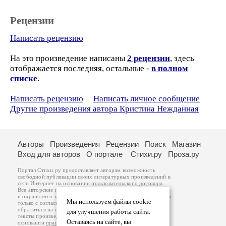
Рецензии
Написать рецензию
На это произведение написаны
2 рецензии
, здесь
отображается последняя, остальные -
в полном
списке
.
Написать рецензию
Написать личное сообщение
Другие произведения автора Кристина Нежданная
Авторы
Произведения
Рецензии
Поиск
Магазин
Вход для авторов
О портале
Стихи.ру
Проза.ру
Портал Стихи.ру предоставляет авторам возможность
свободной публикации своих литературных произведений в
сети Интернет на основании
пользовательского договора
.
Все авторские права на произведения принадлежат авторам
и охраняются
законом
. Перепечатка произведений возможна
Мы используем файлы cookie
только с согласия его автора, к которому вы можете
обратиться на его авторской странице. Ответственность за
для улучшения работы сайта.
тексты произведений авторы несут самостоятельно на
Оставаясь на сайте, вы
основании
правил публикации
и
законодательства