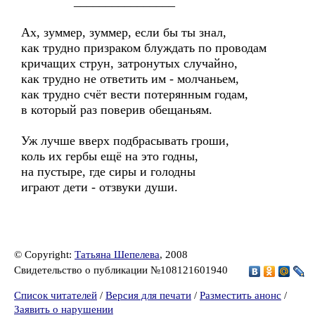
________________
Ах, зуммер, зуммер, если бы ты знал,
как трудно призраком блуждать по проводам
кричащих струн, затронутых случайно,
как трудно не ответить им - молчаньем,
как трудно счёт вести потерянным годам,
в который раз поверив обещаньям.
Уж лучше вверх подбрасывать гроши,
коль их гербы ещё на это годны,
на пустыре, где сиры и голодны
играют дети - отзвуки души.
© Copyright:
Татьяна Шепелева
, 2008
Свидетельство о публикации №108121601940
Список читателей
/
Версия для печати
/
Разместить анонс
/
Заявить о нарушении