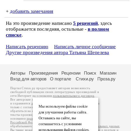
+
добавить замечания
На это произведение написано
5 рецензий
, здесь
отображается последняя, остальные -
в полном
списке
.
Написать рецензию
Написать личное сообщение
Другие произведения автора Татьяна Шепелева
Авторы
Произведения
Рецензии
Поиск
Магазин
Вход для авторов
О портале
Стихи.ру
Проза.ру
Портал Стихи.ру предоставляет авторам возможность
свободной публикации своих литературных произведений в
сети Интернет на основании
пользовательского договора
.
Все авторские права на произведения принадлежат авторам
и охраняются
законом
. Перепечатка произведений возможна
Мы используем файлы cookie
только с согласия его автора, к которому вы можете
обратиться на его авторской странице. Ответственность за
для улучшения работы сайта.
тексты произведений авторы несут самостоятельно на
Оставаясь на сайте, вы
основании
правил публикации
и
законодательства
Российской Федерации
. Данные пользователей
соглашаетесь с условиями
обрабатываются на основании
Политики обработки персональных данных
.
использования файлов cookies.
Вы также можете посмотреть более подробную
информацию о портале
и