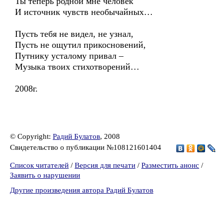
Ты теперь родной мне человек
И источник чувств необычайных…
Пусть тебя не видел, не узнал,
Пусть не ощутил прикосновений,
Путнику усталому привал –
Музыка твоих стихотворений…
2008г.
© Copyright:
Радий Булатов
, 2008
Свидетельство о публикации №108121601404
Список читателей
/
Версия для печати
/
Разместить анонс
/
Заявить о нарушении
Другие произведения автора Радий Булатов