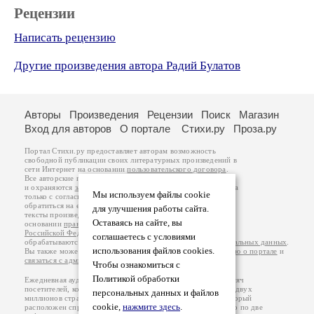
Рецензии
Написать рецензию
Другие произведения автора Радий Булатов
Авторы
Произведения
Рецензии
Поиск
Магазин
Вход для авторов
О портале
Стихи.ру
Проза.ру
Портал Стихи.ру предоставляет авторам возможность
свободной публикации своих литературных произведений в
сети Интернет на основании
пользовательского договора
.
Все авторские права на произведения принадлежат авторам
и охраняются
законом
. Перепечатка произведений возможна
Мы используем файлы cookie
только с согласия его автора, к которому вы можете
обратиться на его авторской странице. Ответственность за
для улучшения работы сайта.
тексты произведений авторы несут самостоятельно на
Оставаясь на сайте, вы
основании
правил публикации
и
законодательства
Российской Федерации
. Данные пользователей
соглашаетесь с условиями
обрабатываются на основании
Политики обработки персональных данных
.
использования файлов cookies.
Вы также можете посмотреть более подробную
информацию о портале
и
связаться с администрацией
.
Чтобы ознакомиться с
Политикой обработки
Ежедневная аудитория портала Стихи.ру – порядка 200 тысяч
посетителей, которые в общей сумме просматривают более двух
персональных данных и файлов
миллионов страниц по данным счетчика посещаемости, который
cookie,
нажмите здесь
.
расположен справа от этого текста. В каждой графе указано по две