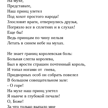
На мухе,
Представьте,
Наш принц улетел
Под хохот простого народа!
Злословят враги, отвернулись друзья,
Погрязло все в сплетнях и в слухах!
Еще бы!
Ведь принцам по чину нельзя
Летать в синем небе на мухах.
Не знает границ королевская боль:
Больная слегла королева,
Был в ярости страшен почтенный король,
И топал ногами от гнева,
Придворных особ он собрать повелел
В большом совещательном зале:
- О горе!
На мухе наш принц улетел
Я нынче в глубокой печали!
О, Боже!
За что только выпало мне