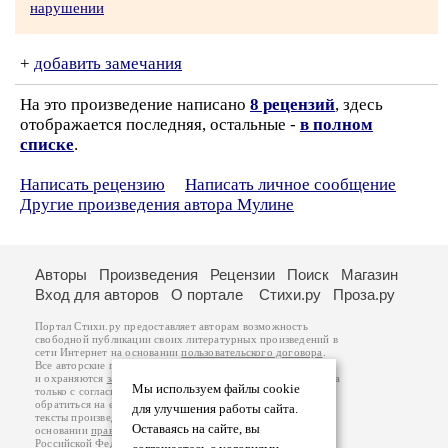
нарушении
+
добавить замечания
На это произведение написано
8 рецензий
, здесь
отображается последняя, остальные -
в полном
списке
.
Написать рецензию
Написать личное сообщение
Другие произведения автора Мулине
Авторы
Произведения
Рецензии
Поиск
Магазин
Вход для авторов
О портале
Стихи.ру
Проза.ру
Портал Стихи.ру предоставляет авторам возможность
свободной публикации своих литературных произведений в
сети Интернет на основании
пользовательского договора
.
Все авторские права на произведения принадлежат авторам
и охраняются
законом
. Перепечатка произведений возможна
Мы используем файлы cookie
только с согласия его автора, к которому вы можете
обратиться на его авторской странице. Ответственность за
для улучшения работы сайта.
тексты произведений авторы несут самостоятельно на
Оставаясь на сайте, вы
основании
правил публикации
и
законодательства
Российской Федерации
. Данные пользователей