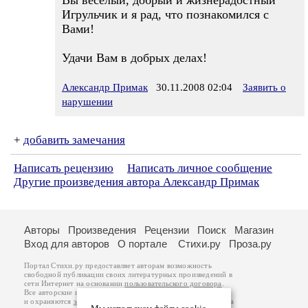
Вы весёлый, добрый и жизнерадостный
Игрульчик и я рад, что познакомился с
Вами!
Удачи Вам в добрых делах!
Александр Примак
30.11.2008 02:04
Заявить о
нарушении
+
добавить замечания
Написать рецензию
Написать личное сообщение
Другие произведения автора Александр Примак
Авторы
Произведения
Рецензии
Поиск
Магазин
Вход для авторов
О портале
Стихи.ру
Проза.ру
Портал Стихи.ру предоставляет авторам возможность
свободной публикации своих литературных произведений в
сети Интернет на основании
пользовательского договора
.
Все авторские права на произведения принадлежат авторам
и охраняются
законом
. Перепечатка произведений возможна