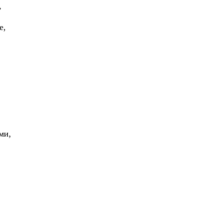
,
е,
ми,