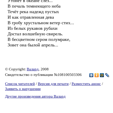
Утонет в океане слёз...
В печаль темнеющего неба
Течёт река надежд пустых
И как отравленная дева
В гробу хрустальном ветер стих...
Из белых рукавов рубахи
Достал волшебную свирель.
В бесцветном сером полумраке,
Зовет она былой апрель...
© Copyright:
Валард
, 2008
Свидетельство о публикации №108100503306
Список читателей
/
Версия для печати
/
Разместить анонс
/
Заявить о нарушении
Другие произведения автора Валард