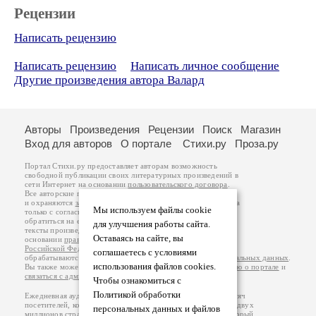
Рецензии
Написать рецензию
Написать рецензию
Написать личное сообщение
Другие произведения автора Валард
Авторы
Произведения
Рецензии
Поиск
Магазин
Вход для авторов
О портале
Стихи.ру
Проза.ру
Портал Стихи.ру предоставляет авторам возможность
свободной публикации своих литературных произведений в
сети Интернет на основании
пользовательского договора
.
Все авторские права на произведения принадлежат авторам
и охраняются
законом
. Перепечатка произведений возможна
Мы используем файлы cookie
только с согласия его автора, к которому вы можете
обратиться на его авторской странице. Ответственность за
для улучшения работы сайта.
тексты произведений авторы несут самостоятельно на
Оставаясь на сайте, вы
основании
правил публикации
и
законодательства
Российской Федерации
. Данные пользователей
соглашаетесь с условиями
обрабатываются на основании
Политики обработки персональных данных
.
использования файлов cookies.
Вы также можете посмотреть более подробную
информацию о портале
и
связаться с администрацией
.
Чтобы ознакомиться с
Политикой обработки
Ежедневная аудитория портала Стихи.ру – порядка 200 тысяч
посетителей, которые в общей сумме просматривают более двух
персональных данных и файлов
миллионов страниц по данным счетчика посещаемости, который