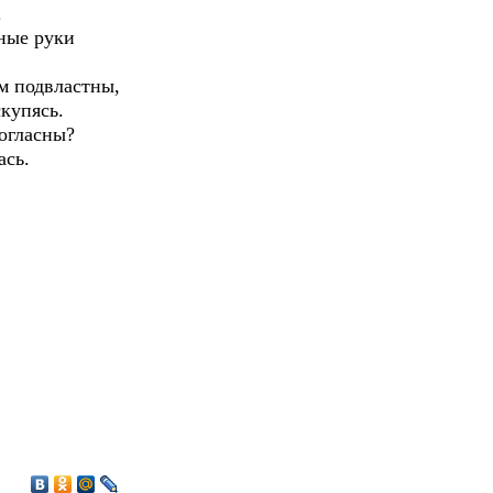
.
ьные руки
ам подвластны,
купясь.
огласны?
ась.
1