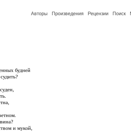
Авторы
Произведения
Рецензии
Поиск
енных будней
 судить?
ссуден,
ть.
тна,
ветном.
 вина?
твом и мукой,