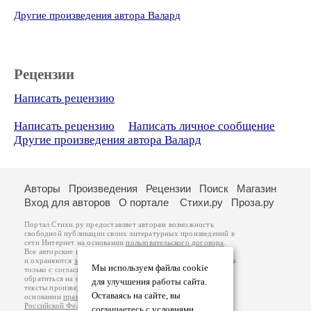
Другие произведения автора Валард
Рецензии
Написать рецензию
Написать рецензию
Написать личное сообщение
Другие произведения автора Валард
Авторы
Произведения
Рецензии
Поиск
Магазин
Вход для авторов
О портале
Стихи.ру
Проза.ру
Портал Стихи.ру предоставляет авторам возможность
свободной публикации своих литературных произведений в
сети Интернет на основании
пользовательского договора
.
Все авторские права на произведения принадлежат авторам
и охраняются
законом
. Перепечатка произведений возможна
Мы используем файлы cookie
только с согласия его автора, к которому вы можете
обратиться на его авторской странице. Ответственность за
для улучшения работы сайта.
тексты произведений авторы несут самостоятельно на
Оставаясь на сайте, вы
основании
правил публикации
и
законодательства
Российской Федерации
. Данные пользователей
соглашаетесь с условиями