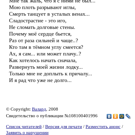
Мне так жаль, что я с ними не был...
Мою плоть разрывают иглы,
Смерть танцует в усталых венах...
Сладострастие - это иго,
Не сломать долговые стены.
Почему моё сердце бьется,
Раз от раза сильней и чаще..?
Кто там в тёмном углу смеется?
Ах, я сам... или может плачу..?
Как хотелось начать сначала,
Развернуть моей жизни лодку...
Только мне не доплыть к причалу...
И я рад что уже не долго...
© Copyright:
Валард
, 2008
Свидетельство о публикации №108100401996
Список читателей
/
Версия для печати
/
Разместить анонс
/
Заявить о нарушении