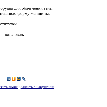
орудия для облегчения тела.
ь внешнюю форму женщины.
ститутки.
ня поцеловал.
.
А
8
стить анонс
/
Заявить о нарушении