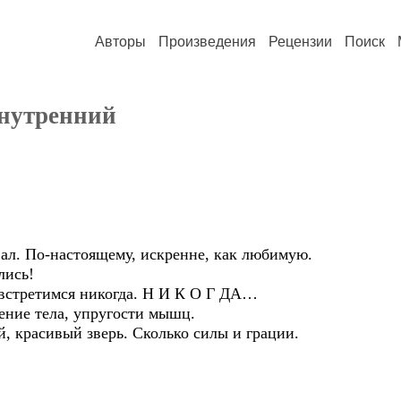
Авторы
Произведения
Рецензии
Поиск
внутренний
вал. По-настоящему, искренне, как любимую.
лись!
 встретимся никогда. Н И К О Г ДА…
ение тела, упругости мышц.
, красивый зверь. Сколько силы и грации.