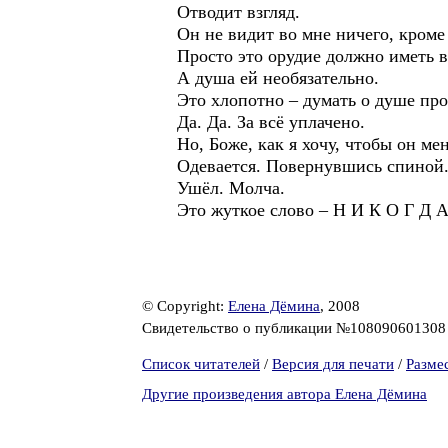
Отводит взгляд.
Он не видит во мне ничего, кроме 
Просто это орудие должно имет
А душа ей необязательно.
Это хлопотно – думать о душе про
Да. Да. За всё уплачено.
Но, Боже, как я хочу, чтобы он ме
Одевается. Повернувшись спиной
Ушёл. Молча.
Это жуткое слово – Н И К О Г Д 
© Copyright:
Елена Дёмина
, 2008
Свидетельство о публикации №10809060130
Список читателей
/
Версия для печати
/
Разме
Другие произведения автора Елена Дёмина