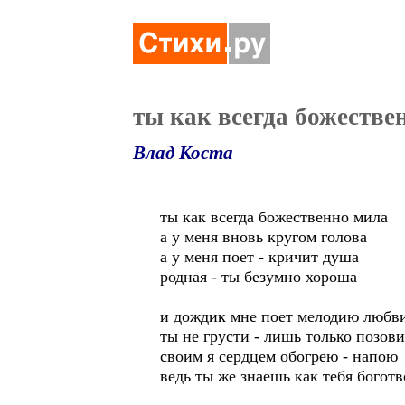
ты как всегда божестве
Влад Коста
ты как всегда божественно мила
а у меня вновь кругом голова
а у меня поет - кричит душа
родная - ты безумно хороша
и дождик мне поет мелодию любв
ты не грусти - лишь только позови
своим я сердцем обогрею - напою
ведь ты же знаешь как тебя богот