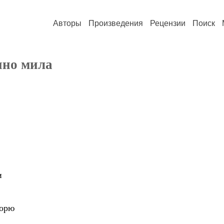
Авторы
Произведения
Рецензии
Поиск
нно мила
и
ворю