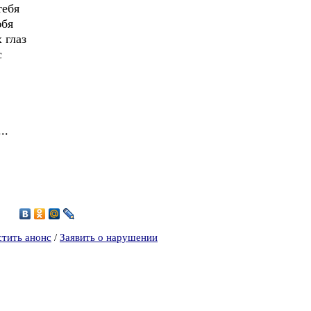
тебя
юбя
 глаз
с
..
6
стить анонс
/
Заявить о нарушении