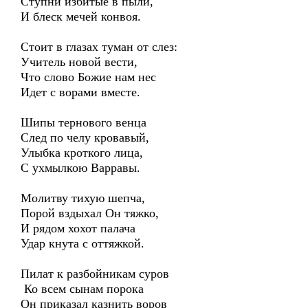
Ступни избитые в пыли,
И блеск мечей конвоя.
Стоит в глазах туман от слез:
Учитель новой вести,
Что слово Божие нам нес
Идет с ворами вместе.
Шипы тернового венца
След по челу кровавый,
Улыбка кроткого лица,
С ухмылкою Варравы.
Молитву тихую шепча,
Порой вздыхал Он тяжко,
И рядом хохот палача
Удар кнута с оттяжкой.
Пилат к разбойникам суров
Ко всем сынам порока
Он приказал казнить воров