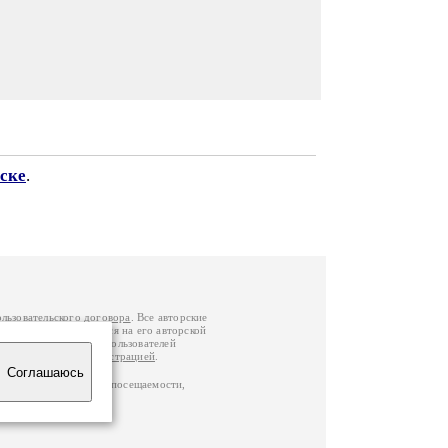
ске
.
ользовательского договора
. Все авторские
у вы можете обратиться на его авторской
й Федерации
. Данные пользователей
е
и
связаться с администрацией
.
Соглашаюсь
ц по данным счетчика посещаемости,