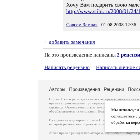
Хочу Вам подарить свою мале
http://www.stihi.ru/2008/01/24/
Совсем Земная
01.08.2008 12:36
+
добавить замечания
На это произведение написаны
2 реценз
Написать рецензию
Написать личное 
Авторы
Произведения
Рецензии
Поис
Портал Стихи.ру предоставляет авторам возможность св
права на произведения принадлежат авторам и охраняют
странице. Ответственность за тексты произведений авто
Мы используем ф
обрабатываются на основании
Политики обработки перс
соглашаетесь с 
Ежедневная аудитория портала Стихи.ру – порядка 200 
обработки перс
который расположен справа от этого текста. В каждой гр
© Все права принадлежат авторам, 2000-2026. Портал 