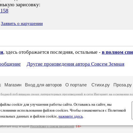
нькую зарисовку:
1158
Заявить о нарушении
ии
, здесь отображается последняя, остальные -
в полном спи
сообщение
Другие произведения автора Совсем Земная
к
Магазин
Вход для авторов
О портале
Стихи.ру
Проза.ру
ободной публикации своих литературных произведений в сети Интернет на основании
п
ся
законом
. Перепечатка произведений возможна только с согласия его автора, к котором
ры несут самостоятельно на основании
правил публикации
и
законодательства Российско
айлы cookie для улучшения работы сайта. Оставаясь на сайте, вы
ональных данных
. Вы также можете посмотреть более подробную
информацию о портал
условиями использования файлов cookies. Чтобы ознакомиться с Политикой
тысяч посетителей, которые в общей сумме просматривают более двух миллионов страни
ональных данных и файлов cookie,
нажмите здесь
.
афе указано по две цифры: количество просмотров и количество посетителей.
работает под эгидой
Российского союза писателей
.
18+