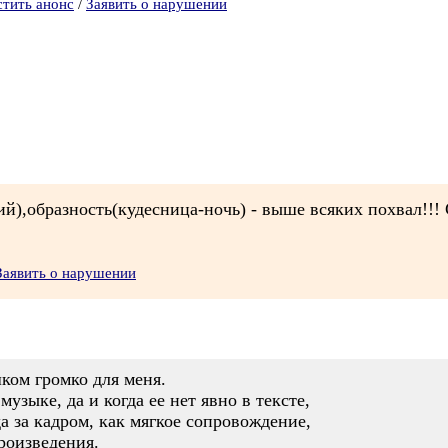
стить анонс
/
Заявить о нарушении
ий),образность(кудесница-ночь) - выше всяких похвал!!
Заявить о нарушении
ком громко для меня.
узыке, да и когда ее нет явно в тексте,
гда за кадром, как мягкое сопровождение,
роизведения.