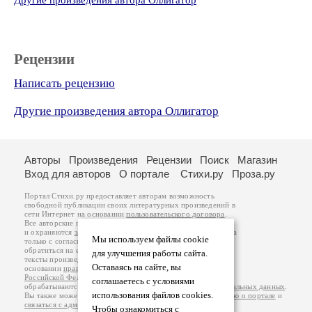
Другие произведения автора Оллигатор
Рецензии
Написать рецензию
Другие произведения автора Оллигатор
Авторы
Произведения
Рецензии
Поиск
Магазин
Вход для авторов
О портале
Стихи.ру
Проза.ру
Портал Стихи.ру предоставляет авторам возможность
свободной публикации своих литературных произведений в
сети Интернет на основании
пользовательского договора
.
Все авторские права на произведения принадлежат авторам
и охраняются
законом
. Перепечатка произведений возможна
Мы используем файлы cookie
только с согласия его автора, к которому вы можете
обратиться на его авторской странице. Ответственность за
для улучшения работы сайта.
тексты произведений авторы несут самостоятельно на
Оставаясь на сайте, вы
основании
правил публикации
и
законодательства
Российской Федерации
. Данные пользователей
соглашаетесь с условиями
обрабатываются на основании
Политики обработки персональных данных
.
использования файлов cookies.
Вы также можете посмотреть более подробную
информацию о портале
и
связаться с администрацией
.
Чтобы ознакомиться с