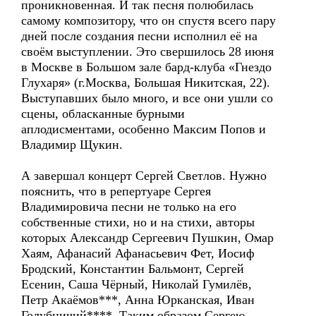
проникновенная. И так песня полюбилась
самому композитору, что он спустя всего пару
дней после создания песни исполнил её на
своём выступлении. Это свершилось 28 июня
в Москве в Большом зале бард-клуба «Гнездо
Глухаря» (г.Москва, Большая Никитская, 22).
Выступавших было много, и все они ушли со
сцены, обласканные бурными
аплодисментами, особенно Максим Попов и
Владимир Щукин.
А завершал концерт Сергей Светлов. Нужно
пояснить, что в репертуаре Сергея
Владимировича песни не только на его
собственные стихи, но и на стихи, авторы
которых Александр Сергеевич Пушкин, Омар
Хаям, Афанасий Афанасьевич Фет, Иосиф
Бродский, Константин Бальмонт, Сергей
Есенин, Саша Чёрный, Николай Гумилёв,
Петр Акаёмов***, Анна Юрканская, Иван
Голубничий****. Таким образом Сергею