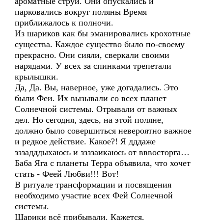
ароматные струи. Они опускались и
парковались вокруг поляны Время
приближалось к полночи.
Из шариков как бы эманировались крохотные
существа. Каждое существо было по-своему
прекрасно. Они сияли, сверкали своими
нарядами. У всех за спинками трепетали
крылышки.
Да, Да. Вы, наверное, уже догадались. Это
были Феи. Их вызывали со всех планет
Солнечной системы. Отрывали от важных
дел. Но сегодня, здесь, на этой поляне,
должно было совершиться невероятно важное
и редкое действие. Какое?! Я дддаже
зззадддыхаюсь и ззззаикаюсь от вввосторга…
Баба Яга с планеты Терра объявила, что хочет
стать - Феей Любви!!! Вот!
В ритуале трансформации и посвящения
необходимо участие всех Фей Солнечной
системы.
Шарики всё прибывали. Кажется,