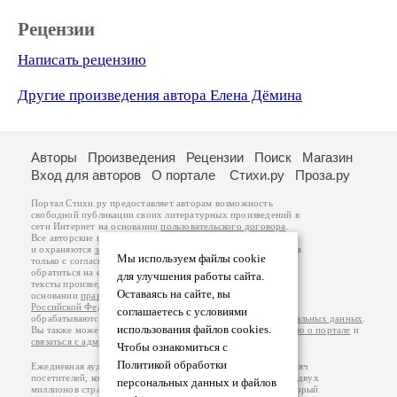
Рецензии
Написать рецензию
Другие произведения автора Елена Дёмина
Авторы
Произведения
Рецензии
Поиск
Магазин
Вход для авторов
О портале
Стихи.ру
Проза.ру
Портал Стихи.ру предоставляет авторам возможность
свободной публикации своих литературных произведений в
сети Интернет на основании
пользовательского договора
.
Все авторские права на произведения принадлежат авторам
и охраняются
законом
. Перепечатка произведений возможна
Мы используем файлы cookie
только с согласия его автора, к которому вы можете
обратиться на его авторской странице. Ответственность за
для улучшения работы сайта.
тексты произведений авторы несут самостоятельно на
Оставаясь на сайте, вы
основании
правил публикации
и
законодательства
Российской Федерации
. Данные пользователей
соглашаетесь с условиями
обрабатываются на основании
Политики обработки персональных данных
.
использования файлов cookies.
Вы также можете посмотреть более подробную
информацию о портале
и
связаться с администрацией
.
Чтобы ознакомиться с
Политикой обработки
Ежедневная аудитория портала Стихи.ру – порядка 200 тысяч
посетителей, которые в общей сумме просматривают более двух
персональных данных и файлов
миллионов страниц по данным счетчика посещаемости, который