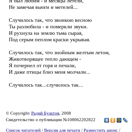
Я был любим - и месяцы летели,
Не замечая вьюги и метелей...
Случилось так, что звонкою весною
Ты разлюбила - и померкли звуки.
И рухнула на землю тьма сырая,
Под серым пеплом краски укрывая.
Случилось так, что знойным желтым летом,
Животворящее тепло дающем -
Я почернел от горя и печали,
И даже птицы близ меня молчали...
Случилось так...случилось так...
© Copyright:
Радий Булатов
, 2008
Свидетельство о публикации №108062202822
Список читателей
/
Версия для печати
/
Разместить анонс
/