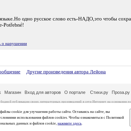
языке.Но одно русское слово есть-НАДО,это чтобы сохра
е-Potřebné!
ь о нарушении
сообщение
Другие произведения автора Лейона
к
Магазин
Вход для авторов
О портале
Стихи.ру
Проза.ру
ободной публикации своих литературных произведений в сети Интернет на основании
п
ся
законом
. Перепечатка произведений возможна только с согласия его автора, к котором
ры несут самостоятельно на основании
правил публикации
и
законодательства Российско
айлы cookie для улучшения работы сайта. Оставаясь на сайте, вы
ональных данных
. Вы также можете посмотреть более подробную
информацию о портал
условиями использования файлов cookies. Чтобы ознакомиться с Политикой
тысяч посетителей, которые в общей сумме просматривают более двух миллионов страни
ональных данных и файлов cookie,
нажмите здесь
.
афе указано по две цифры: количество просмотров и количество посетителей.