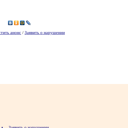
5
стить анонс
/
Заявить о нарушении
•
Заявить о нарушении