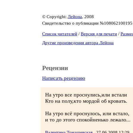
© Copyright:
Лейона
, 2008
Свидетельство о публикации №10806210019
Список читателей
/
Версия для печати
/
Разме
Другие произведения автора Лейона
Рецензии
Написать рецензию
На утро все проснулись,или встали
Кто на полу,кто мордой об кровать.
На утро всё проснулось, или встало,
и то до этого спокойненько лежало...
Валентина Томашевская
27.06.2008 12:29