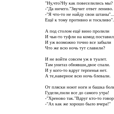
"Ну,что?Ну как повеселились мы?
-"Да ничего."Звучит ответ лениво.
-"Я что-то не найду свои штаны"..
Ещё к тому противно и тоскливо".
А под столом ещё вино пролили
И чьи-то туфли на комод поставил
И уж возможно точно все забыли
Что же всю ночь тут славили?
И не войти совсем уж в туалет.
Там унитаз обнявши,двое спали.
И у кого-то вдруг терпенья нет.
А те,наверное всю ночь блевали.
От пляски ноют ноги и башка бол
Гудели,пили все до самого утра!
-"Хреново так."Вдруг кто-то говор
-"Ах как же хорошо было вчера!"