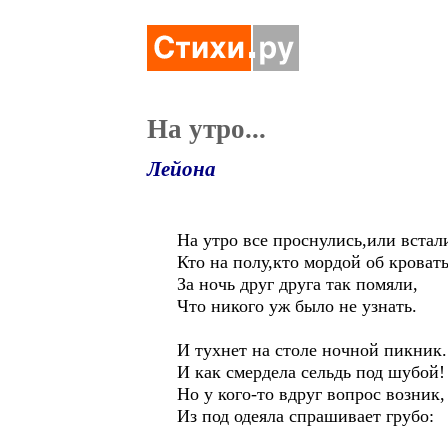
На утро...
Лейона
На утро все проснулись,или встал
Кто на полу,кто мордой об кровать
За ночь друг друга так помяли,
Что никого уж было не узнать.
И тухнет на столе ночной пикник.
И как смердела сельдь под шубой!
Но у кого-то вдруг вопрос возник,
Из под одеяла спрашивает грубо: