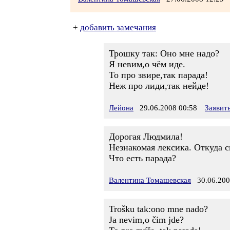
+
добавить замечания
Трошку так: Оно мне надо?
Я невим,о чём иде.
То про звире,так парада!
Неж про лиди,так нейде!
Лейона
29.06.2008 00:58
Заявит
Дорогая Людмила!
Незнакомая лексика. Откуда с
Что есть парада?
Валентина Томашевская
30.06.200
Trošku tak:ono mne nado?
Ja nevim,o čim jde?