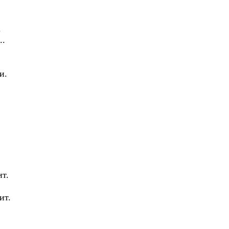
.
..
и.
ит.
ит.