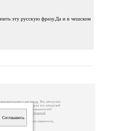
нить эту русскую фразу.Да и в чешском
ользовательского договора
. Все авторские
у вы можете обратиться на его авторской
й Федерации
. Данные пользователей
е
и
связаться с администрацией
.
Соглашаюсь
ц по данным счетчика посещаемости,