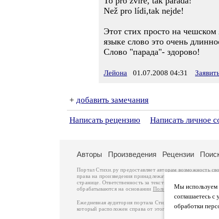
To pro zvíře, tak parada!
Než pro lídi,tak nejde!
Этот стих просто на чешском 
языке слово это очень длинно
Слово "парада"- здорово!
Лейона
01.07.2008 04:31
Заявит
+
добавить замечания
Написать рецензию
Написать личное 
Авторы
Произведения
Рецензии
Поис
Портал Стихи.ру предоставляет авторам возможность св
права на произведения принадлежат авторам и охраняют
странице. Ответственность за тексты произведений авто
Мы используем ф
обрабатываются на основании
Политики обработки перс
соглашаетесь с 
Ежедневная аудитория портала Стихи.ру – порядка 200 
обработки перс
который расположен справа от этого текста. В каждой гр