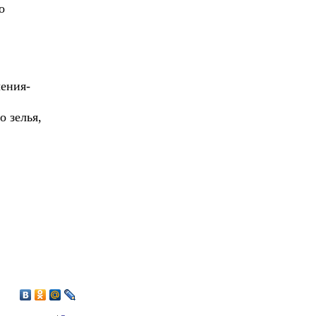
о
ения-
 зелья,
4