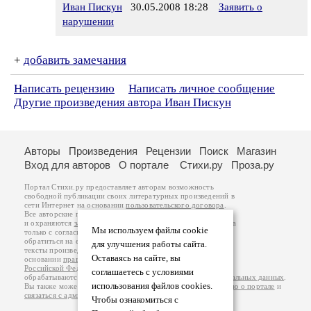
Иван Пискун
30.05.2008 18:28
Заявить о
нарушении
+
добавить замечания
Написать рецензию
Написать личное сообщение
Другие произведения автора Иван Пискун
Авторы
Произведения
Рецензии
Поиск
Магазин
Вход для авторов
О портале
Стихи.ру
Проза.ру
Портал Стихи.ру предоставляет авторам возможность
свободной публикации своих литературных произведений в
сети Интернет на основании
пользовательского договора
.
Все авторские права на произведения принадлежат авторам
и охраняются
законом
. Перепечатка произведений возможна
Мы используем файлы cookie
только с согласия его автора, к которому вы можете
обратиться на его авторской странице. Ответственность за
для улучшения работы сайта.
тексты произведений авторы несут самостоятельно на
Оставаясь на сайте, вы
основании
правил публикации
и
законодательства
Российской Федерации
. Данные пользователей
соглашаетесь с условиями
обрабатываются на основании
Политики обработки персональных данных
.
использования файлов cookies.
Вы также можете посмотреть более подробную
информацию о портале
и
связаться с администрацией
.
Чтобы ознакомиться с