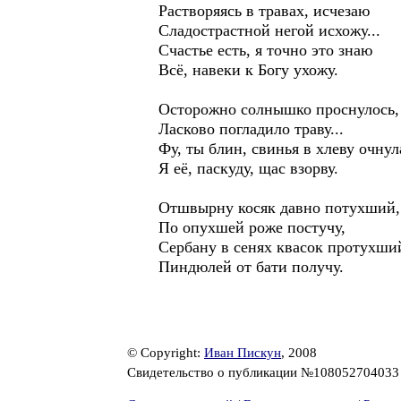
Растворяясь в травах, исчезаю
Сладострастной негой исхожу...
Счастье есть, я точно это знаю
Всё, навеки к Богу ухожу.
Осторожно солнышко проснулось,
Ласково погладило траву...
Фу, ты блин, свинья в хлеву очнул
Я её, паскуду, щас взорву.
Отшвырну косяк давно потухший,
По опухшей роже постучу,
Сербану в сенях квасок протухши
Пиндюлей от бати получу.
© Copyright:
Иван Пискун
, 2008
Свидетельство о публикации №10805270403