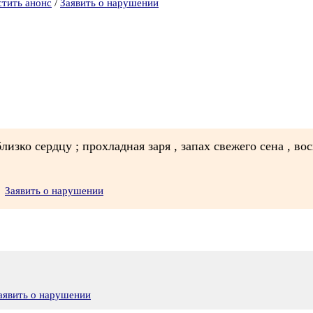
стить анонс
/
Заявить о нарушении
изко сердцу ; прохладная заря , запах свежего сена , восх
Заявить о нарушении
аявить о нарушении