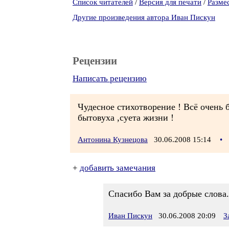
Список читателей
/
Версия для печати
/
Разме
Другие произведения автора Иван Пискун
Рецензии
Написать рецензию
Чудесное стихотворение ! Всё очень бл
бытовуха ,суета жизни !
Антонина Кузнецова
30.06.2008 15:14
•
+
добавить замечания
Спасибо Вам за добрые слова.
Иван Пискун
30.06.2008 20:09
З