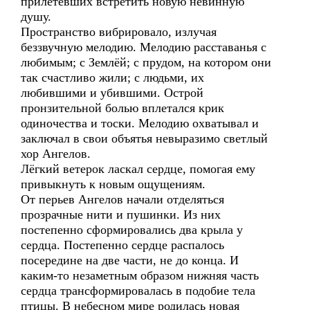
прилетевших встретить новую невинную
душу.
Пространство вибрировало, излучая
беззвучную мелодию. Мелодию расставанья с
любимым; с Землёй; с прудом, на котором они
так счастливо жили; с людьми, их
любившими и убившими. Острой
пронзительной болью вплетался крик
одиночества и тоски. Мелодию охватывал и
заключал в свои объятья невыразимо светлый
хор Ангелов.
Лёгкий ветерок ласкал сердце, помогая ему
привыкнуть к новым ощущениям.
От перьев Ангелов начали отделяться
прозрачные нити и пушинки. Из них
постепенно сформировались два крыла у
сердца. Постепенно сердце распалось
посередине на две части, не до конца. И
каким-то незаметным образом нижняя часть
сердца трансформировалась в подобие тела
птицы. В небесном мире родилась новая