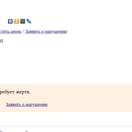
6
стить анонс
/
Заявить о нарушении
лл
ребует жертв.
Заявить о нарушении