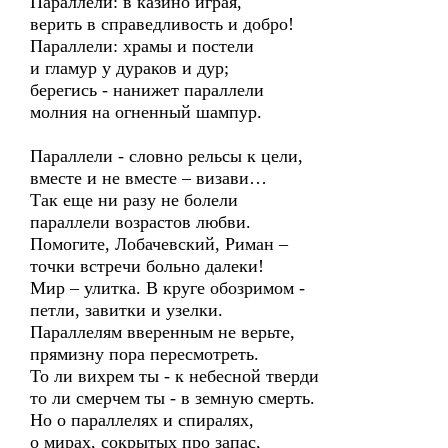
Параллели: в казино играя,
верить в справедливость и добро!
Параллели: храмы и постели
и гламур у дураков и дур;
берегись - нанижет параллели
молния на огненный шампур.
Параллели - словно рельсы к цели,
вместе и не вместе – визави…
Так еще ни разу не болели
параллели возрастов любви.
Помогите, Лобачевский, Риман –
точки встречи больно далеки!
Мир – улитка. В круге обозримом -
петли, завитки и узелки.
Параллелям вверенным не верьте,
прямизну пора пересмотреть.
То ли вихрем ты - к небесной тверди
то ли смерчем ты - в земную смерть.
Но о параллелях и спиралях,
о мирах, сокрытых про запас,