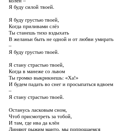
колен –
Я буду силой твоей.
Я буду грустью твоей,
Когда приливами слёз
Ты станешь тихо вздыхать
В желаньи быть не одной и от любви умирать
–
Я буду грустью твоей.
Я стану страстью твоей,
Когда в манеже со львом
Ты громко выкрикнешь: «Ха!»
И будем падать во снег и просыпаться вдвоем
–
Я стану страстью твоей.
Останусь ласковым сном,
Чтоб присмотреть за тобой,
И там, где ива да клён
Линяют рыжим манто, мы попрощаемся