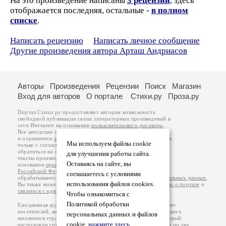
На это произведение написаны
3 рецензии
, здесь
отображается последняя, остальные -
в полном
списке
.
Написать рецензию
Написать личное сообщение
Другие произведения автора Арташ Андриасов
Авторы
Произведения
Рецензии
Поиск
Магазин
Вход для авторов
О портале
Стихи.ру
Проза.ру
Портал Стихи.ру предоставляет авторам возможность
свободной публикации своих литературных произведений в
сети Интернет на основании
пользовательского договора
.
Все авторские права на произведения принадлежат авторам
и охраняются
законом
. Перепечатка произведений возможна
Мы используем файлы cookie
только с согласия его автора, к которому вы можете
обратиться на его авторской странице. Ответственность за
для улучшения работы сайта.
тексты произведений авторы несут самостоятельно на
Оставаясь на сайте, вы
основании
правил публикации
и
законодательства
Российской Федерации
. Данные пользователей
соглашаетесь с условиями
обрабатываются на основании
Политики обработки персональных данных
.
использования файлов cookies.
Вы также можете посмотреть более подробную
информацию о портале
и
связаться с администрацией
.
Чтобы ознакомиться с
Политикой обработки
Ежедневная аудитория портала Стихи.ру – порядка 200 тысяч
посетителей, которые в общей сумме просматривают более двух
персональных данных и файлов
миллионов страниц по данным счетчика посещаемости, который
cookie,
нажмите здесь
.
расположен справа от этого текста. В каждой графе указано по две