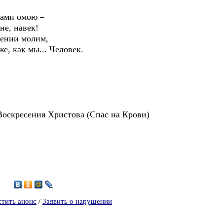
зами омою –
не, навек!
сении молим,
же, как мы... Человек.
Воскресения Христова (Спас на Крови)
5
стить анонс
/
Заявить о нарушении