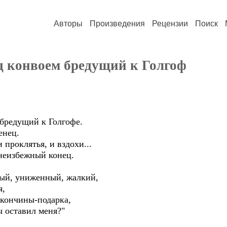
Авторы
Произведения
Рецензии
Поиск
од конвоем бредущий к Голгоф
 бредущий к Голгофе.
енец.
 проклятья, и вздохи...
 неизбежный конец.
тый, униженный, жалкий,
я,
 кончины-подарка,
ы оставил меня?"