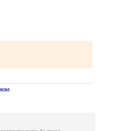
иске
.
ользовательского договора
. Все авторские