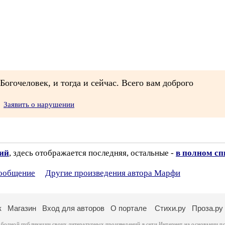
огочеловек, и тогда и сейчас. Всего вам доброго
Заявить о нарушении
зий
, здесь отображается последняя, остальные -
в полном сп
сообщение
Другие произведения автора Марфи
к
Магазин
Вход для авторов
О портале
Стихи.ру
Проза.ру
ободной публикации своих литературных произведений в сети Интернет на основании
п