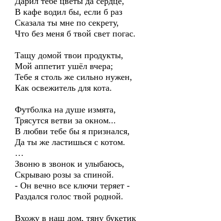
Дарил тебе цветы да сердце,
В кафе водил бы, если б раз
Сказала ты мне по секрету,
Что без меня б твой свет погас.
Тащу домой твои продукты,
Мой аппетит ушёл вчера;
Тебе я столь же сильно нужен,
Как освежитель для кота.
Футболка на душе измята,
Трясутся ветви за окном...
В любви тебе бы я признался,
Да ты же ластишься с котом.
…
Звоню в звонок и улыбаюсь,
Скрываю розы за спиной.
- Он вечно все ключи теряет -
Раздался голос твой родной.
Вхожу в наш дом, тяну букетик