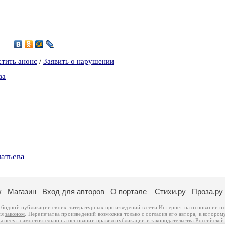
8
стить анонс
/
Заявить о нарушении
ва
натьева
к
Магазин
Вход для авторов
О портале
Стихи.ру
Проза.ру
ободной публикации своих литературных произведений в сети Интернет на основании
п
ся
законом
. Перепечатка произведений возможна только с согласия его автора, к котором
ры несут самостоятельно на основании
правил публикации
и
законодательства Российско