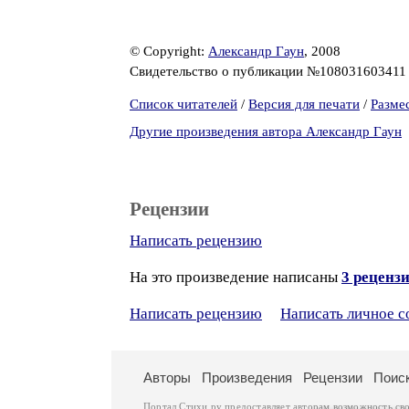
© Copyright:
Александр Гаун
, 2008
Свидетельство о публикации №10803160341
Список читателей
/
Версия для печати
/
Разме
Другие произведения автора Александр Гаун
Рецензии
Написать рецензию
На это произведение написаны
3 реценз
Написать рецензию
Написать личное 
Авторы
Произведения
Рецензии
Поис
Портал Стихи.ру предоставляет авторам возможность св