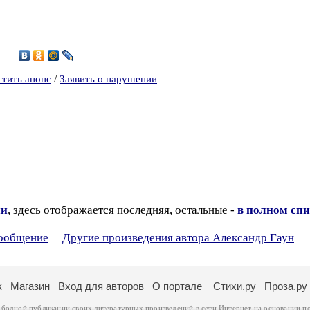
1
стить анонс
/
Заявить о нарушении
ии
, здесь отображается последняя, остальные -
в полном спи
сообщение
Другие произведения автора Александр Гаун
к
Магазин
Вход для авторов
О портале
Стихи.ру
Проза.ру
ободной публикации своих литературных произведений в сети Интернет на основании
п