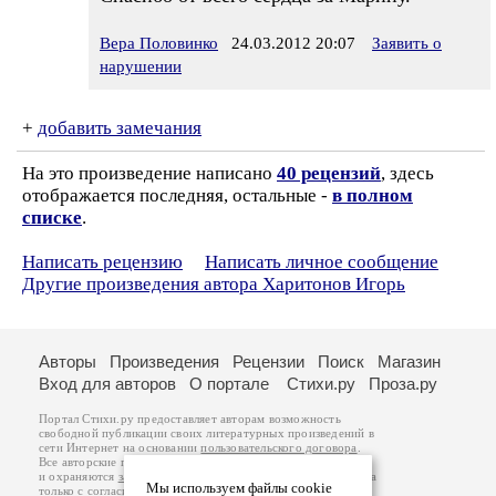
Вера Половинко
24.03.2012 20:07
Заявить о
нарушении
+
добавить замечания
На это произведение написано
40 рецензий
, здесь
отображается последняя, остальные -
в полном
списке
.
Написать рецензию
Написать личное сообщение
Другие произведения автора Харитонов Игорь
Авторы
Произведения
Рецензии
Поиск
Магазин
Вход для авторов
О портале
Стихи.ру
Проза.ру
Портал Стихи.ру предоставляет авторам возможность
свободной публикации своих литературных произведений в
сети Интернет на основании
пользовательского договора
.
Все авторские права на произведения принадлежат авторам
и охраняются
законом
. Перепечатка произведений возможна
Мы используем файлы cookie
только с согласия его автора, к которому вы можете