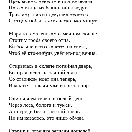
Прекрасную невесту в платье белом
По лестнице из башни вниз ведут.
Тристану просит девушка несмело
С отцом побыть хоть несколько минут.
Марина в маленьком семейном склепе
Стоит у гроба своего отца.
Ей больше всего хочется на свете,
Чтоб её кто-нибудь увёл из-под венца.
Открылась в склепе потайная дверь,
Которая ведет на задний двор.
Со стариком идет она теперь,
И мчатся лошади уже во весь опор.
Они вдвоём скакали целый день
Через леса, болота и туман.
А впереди бежал лесной олень,
Но им казалось, это лишь обман.
Старик и девушка загнали лошадей,