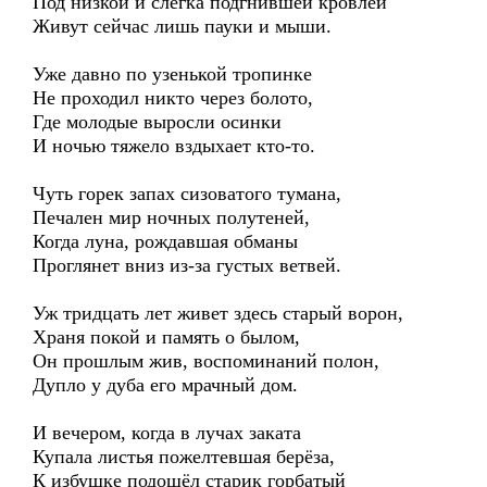
Под низкой и слегка подгнившей кровлей
Живут сейчас лишь пауки и мыши.
Уже давно по узенькой тропинке
Не проходил никто через болото,
Где молодые выросли осинки
И ночью тяжело вздыхает кто-то.
Чуть горек запах сизоватого тумана,
Печален мир ночных полутеней,
Когда луна, рождавшая обманы
Проглянет вниз из-за густых ветвей.
Уж тридцать лет живет здесь старый ворон,
Храня покой и память о былом,
Он прошлым жив, воспоминаний полон,
Дупло у дуба его мрачный дом.
И вечером, когда в лучах заката
Купала листья пожелтевшая берёза,
К избушке подошёл старик горбатый