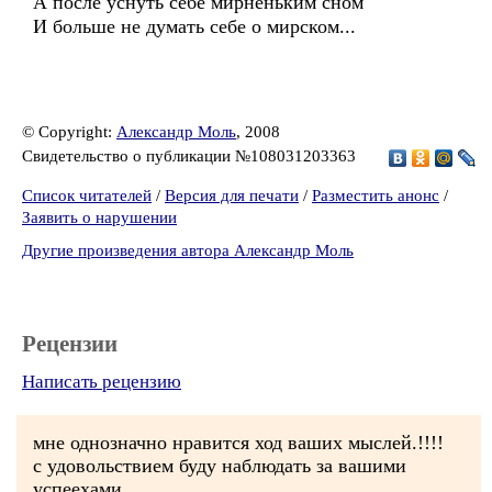
А после уснуть себе мирненьким сном
И больше не думать себе о мирском...
© Copyright:
Александр Моль
, 2008
Свидетельство о публикации №108031203363
Список читателей
/
Версия для печати
/
Разместить анонс
/
Заявить о нарушении
Другие произведения автора Александр Моль
Рецензии
Написать рецензию
мне однозначно нравится ход ваших мыслей.!!!!
с удовольствием буду наблюдать за вашими
успеехами