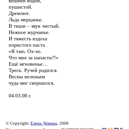
вешней водой,
пушистой.
Дремлют.
Льда мерцанье.
В тиши – звук чистый.
Нежное журчанье.
И тяжесть вздоха
пористого наста
«Я таю. Ох-хо.
Что мне за напасти?!»
Ещё мгновенье…
Треск. Ручей родился.
Весны веленьем
чуда миг свершился.
04.03.08 г.
© Copyright:
Елена Дёмина
, 2008