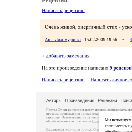
Рецензии
Написать рецензию
Очень живой, энергичный стих - ускол
Аша Лихомудрова
15.02.2009 19:56
•
З
+
добавить замечания
На это произведение написано
9 реценз
Написать рецензию
Написать личное 
Авторы
Произведения
Рецензии
Поис
Портал Стихи.ру предоставляет авторам возможность св
права на произведения принадлежат авторам и охраняют
странице. Ответственность за тексты произведений авто
Мы используем ф
обрабатываются на основании
Политики обработки перс
соглашаетесь с 
Ежедневная аудитория портала Стихи.ру – порядка 200 
обработки перс