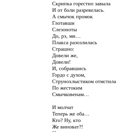
Скрипка горестно завыла
И от боли разревелась.
А смычок промок
Глотавши
Слезоноты
До, рэ, ми…
Плакса разозлилась
Страшно:
Довели же,
Довели!
И, собравшись
Гордо с духом,
Струнохлыстиком отмстила
По жестоким
Смычковенам…
И молчат
Теперь же оба…
Кто? Ну, кто
Же виноват?!