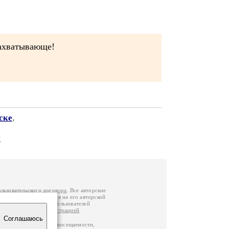
 Захватывающе!
ске
.
я
ользовательского договора
. Все авторские
у вы можете обратиться на его авторской
й Федерации
. Данные пользователей
е
и
связаться с администрацией
.
Соглашаюсь
ц по данным счетчика посещаемости,