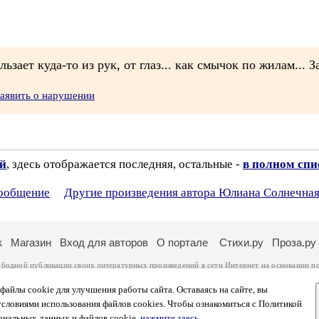
ьзает куда-то из рук, от глаз... как смычок по жилам...
аявить о нарушении
ий
, здесь отображается последняя, остальные -
в полном спи
сообщение
Другие произведения автора Юлиана Солнечна
к
Магазин
Вход для авторов
О портале
Стихи.ру
Проза.ру
ободной публикации своих литературных произведений в сети Интернет на основании
п
ся
законом
. Перепечатка произведений возможна только с согласия его автора, к котором
ры несут самостоятельно на основании
правил публикации
и
законодательства Российско
айлы cookie для улучшения работы сайта. Оставаясь на сайте, вы
ональных данных
. Вы также можете посмотреть более подробную
информацию о портал
условиями использования файлов cookies. Чтобы ознакомиться с Политикой
тысяч посетителей, которые в общей сумме просматривают более двух миллионов страни
ональных данных и файлов cookie,
нажмите здесь
.