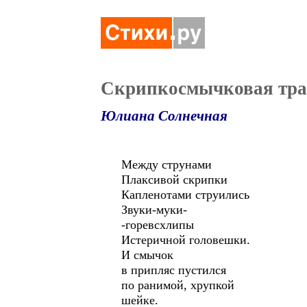
Скрипкосмычковая тра
Юлиана Солнечная
Между струнами
Плаксивой скрипки
Капленотами струились
Звуки-муки-
-горевсхлипы
Истеричной головешки.
И смычок
в припляс пустился
по ранимой, хрупкой
шейке.