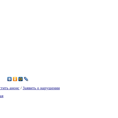
7
стить анонс
/
Заявить о нарушении
ая