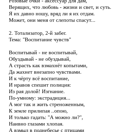
Розовые очки - аксессуар для дам,
Верящих, что любовь - жизни и свет, и суть.
Я их давно ношу, вряд ли я их отдам.
Может, они меня от слепоты спасут...
2. Тотализатор, 2-й забег.
Тема: "Воспитание чувств"
Воспитывай - не воспитывай,
Обуздывай - не обуздывай,
А страсть как взмахнёт копытами,
Да жахнет внезапно чувствами.
И к чёрту всё воспитание,
И нравов спешит полиция:
Из рая долой! Изгнание.
По-умному: экстрадиция...
А мог так и жить стреноженным,
К земле прилипая ..опою,
И только гадать: "А можно ли?",
Наивно глазами хлопая.
А взмыл в поднебесье с птицами