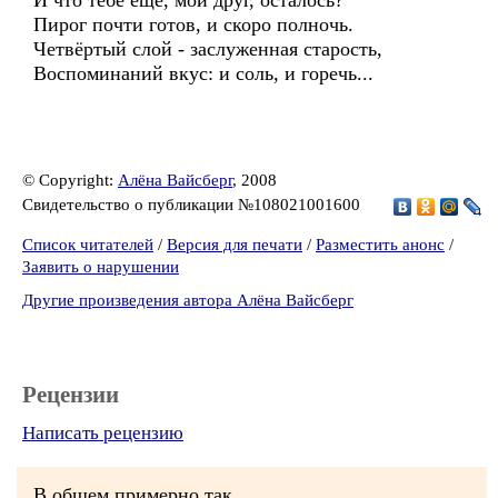
И что тебе ещё, мой друг, осталось?
Пирог почти готов, и скоро полночь.
Четвёртый слой - заслуженная старость,
Воспоминаний вкус: и соль, и горечь...
© Copyright:
Алёна Вайсберг
, 2008
Свидетельство о публикации №108021001600
Список читателей
/
Версия для печати
/
Разместить анонс
/
Заявить о нарушении
Другие произведения автора Алёна Вайсберг
Рецензии
Написать рецензию
В общем примерно так.